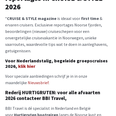
2026
“
CRUISE & STYLE magazine
is ideaal voor
first time
&
ervaren cruisers. Exclusieve reportages Noorse fjorden,
beoordelingen (nieuwe) cruiseschepen voor een
onvergetelijke cruisevakantie in Noorwegen, unieke
vaarroutes, waardevolle tips wat te doen in aanleghavens,
getuigenissen.
Voor Nederlandstalig, begeleide groepscruises
2026,
klik hier
Voor speciale aanbiedingen schrijf je in in onze
maandelijke
Nieuwsbrief
.
Rederij HURTIGRUTEN: voor alle afvaarten
2026 contactee
r BBI Travel,
BBI Travel is dé specialist in Nederland en België
voor
Hurtigruten bootreizen
langs de Noorse kust en