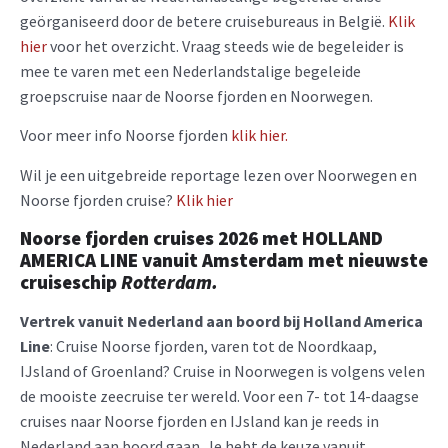
geörganiseerd door de betere cruisebureaus in België.
Klik
hier
voor het overzicht. Vraag steeds wie de begeleider is
mee te varen met een Nederlandstalige begeleide
groepscruise naar de Noorse fjorden en Noorwegen.
Voor meer info Noorse fjorden
klik hier.
Wil je een uitgebreide reportage lezen over Noorwegen en
Noorse fjorden cruise?
Klik hier
Noorse fjorden cruises 2026
met HOLLAND
AMERICA LINE
vanuit Amsterdam
met nieuwste
cruiseschip
Rotterdam.
Vertrek vanuit Nederland aan boord bij Holland America
Line
: Cruise Noorse fjorden, varen tot de Noordkaap,
IJsland of Groenland? Cruise in Noorwegen is volgens velen
de mooiste zeecruise ter wereld. Voor een 7- tot 14-daagse
cruises naar Noorse fjorden en IJsland kan je reeds in
Nederland aan boord gaan. Je hebt de keuze vanuit