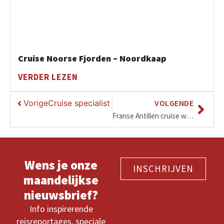
Cruise Noorse Fjorden – Noordkaap
VERDER LEZEN
Vorige
Cruise specialist aan het woord: interviews, 
VOLGENDE
Franse Antillen cruise winter 2026-2027: eilandhoppen vanuit Martinique, Guadeloupe en Barbados
Wens je onze
INSCHRIJVEN
maandelijkse
nieuwsbrief?
Info inspirerende
reisreportages, speciale