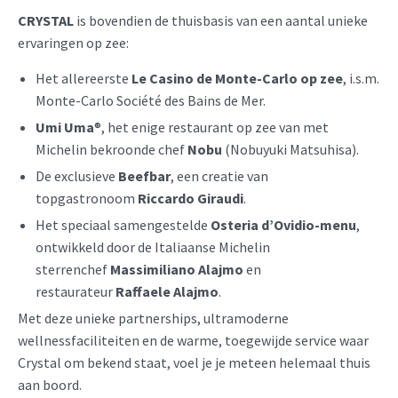
CRYSTAL
is bovendien de thuisbasis van een aantal unieke
ervaringen op zee:
Het allereerste
Le Casino de Monte-Carlo op zee
, i.s.m.
Monte-Carlo Société des Bains de Mer.
Umi Uma
®, het enige restaurant op zee van met
Michelin bekroonde chef
Nobu
(Nobuyuki Matsuhisa).
De exclusieve
Beefbar
, een creatie van
topgastronoom
Riccardo Giraudi
.
Het speciaal samengestelde
Osteria d’Ovidio-menu
,
ontwikkeld door de Italiaanse Michelin
sterrenchef
Massimiliano Alajmo
en
restaurateur
Raffaele Alajmo
.
Met deze unieke partnerships, ultramoderne
wellnessfaciliteiten en de warme, toegewijde service waar
Crystal om bekend staat, voel je je meteen helemaal thuis
aan boord.