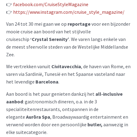
👉
facebook.com/CruiseStyleMagazine
👉
https://www.instagram.com/cruise_style_magazine/
Van 24 tot 30 mei gaan we op
reportage
voor een bijzonder
mooie cruise aan boord van het stijlvolle
cruiseschip
‘Crystal Serenity’
. We varen langs enkele van
de meest sfeervolle steden van de Westelijke Middellandse
Zee.
We vertrekken vanuit
Civitavecchia
, de haven van Rome, en
varen via Sardinië, Tunesië en het Spaanse vasteland naar
het levendige
Barcelona
.
Aan boord is het puur genieten dankzij het
all-inclusive
aanbod
: gastronomisch dineren, o.a. in de 3
specialiteitenrestaurants, ontspannen in de
elegante
Aurōra Spa
, Broadwaywaardig entertainment en
verwend worden door een persoonlijke
butler,
aanwezig in
elke suitecategorie.