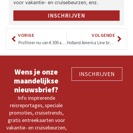
voor vakantie- en cruisebeurzen, enz.
INSCHRIJVEN
VORIGE
VOLGENDE
Profiteer nu van € 300 air credit, $ 400 boordtegoed en champagne, wijn en bier tijdens lunch en diner bij Oceania Cruises
Holland America Line breidt uit in Noord-Europa met derde schip vanuit Nederland
Wens je onze
INSCHRIJVEN
maandelijkse
nieuwsbrief?
Info inspirerende
reisreportages, speciale
promoties, cruisetrends,
gratis entreekaarten voor
vakantie- en cruisebeurzen,