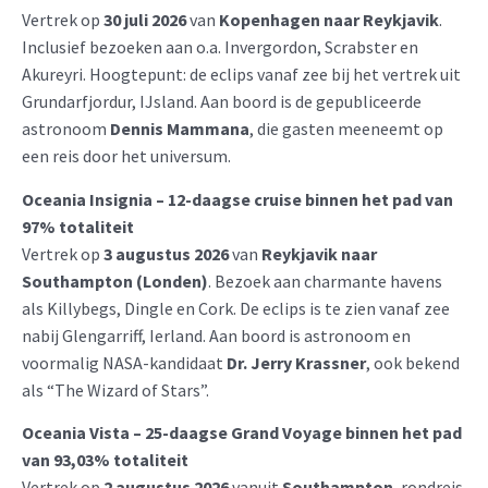
Vertrek op
30 juli 2026
van
Kopenhagen naar Reykjavik
.
Inclusief bezoeken aan o.a. Invergordon, Scrabster en
Akureyri. Hoogtepunt: de eclips vanaf zee bij het vertrek uit
Grundarfjordur, IJsland. Aan boord is de gepubliceerde
astronoom
Dennis Mammana
, die gasten meeneemt op
een reis door het universum.
Oceania Insignia – 12-daagse cruise binnen het pad van
97% totaliteit
Vertrek op
3 augustus 2026
van
Reykjavik naar
Southampton (Londen)
. Bezoek aan charmante havens
als Killybegs, Dingle en Cork. De eclips is te zien vanaf zee
nabij Glengarriff, Ierland. Aan boord is astronoom en
voormalig NASA-kandidaat
Dr. Jerry Krassner
, ook bekend
als “The Wizard of Stars”.
Oceania Vista – 25-daagse Grand Voyage binnen het pad
van 93,03% totaliteit
Vertrek op
2 augustus 2026
vanuit
Southampton
, rondreis