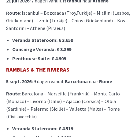
21 juli 2026:
7 dagen vanuit
Istanbul
naar
Athene
Route
: Istanbul – Bozcaada (Troy,Turkije) – Mitilini (Lesbos,
Griekenland) – Izmir (Turkije) – Chios (Griekenland) – Kos –
Santorini – Athene (Piraeus)
Veranda Stateroom:
€ 3.659
Concierge Veranda:
€ 3.899
Penthouse Suite:
€ 4.909
RAMBLAS & THE RIV
I
ERAS
5 sept. 2026:
9 dagen vanuit
Barcelona
naar
Rome
Route
: Barcelona – Marseille (Frankrijk) – Monte Carlo
(Monaco) – Livorno (Italië) – Ajaccio (Corsica) – Olbia
(Sardinië) – Palermo (Sicilië) – Valletta (Malta) – Rome
(Civitavecchia)
Veranda Stateroom: € 4.519