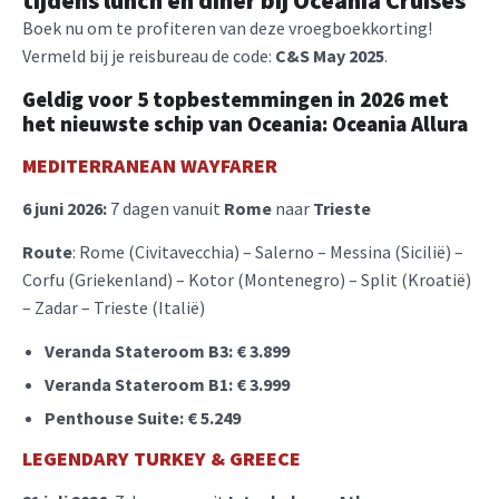
tijdens lunch en diner bij Oceania Cruises
Boek nu om te profiteren van deze vroegboekkorting!
Vermeld bij je reisbureau de code:
C&S May 2025
.
Geldig voor
5 topbestemmingen in 2026
met
het nieuwste schip van Oceania: Oceania Allura
MEDITERRANEAN WAYFARER
6 juni 2026:
7 dagen vanuit
Rome
naar
Trieste
Route
: Rome (Civitavecchia) – Salerno – Messina (Sicilië) –
Corfu (Griekenland) – Kotor (Montenegro) – Split (Kroatië)
– Zadar – Trieste (Italië)
Veranda Stateroom B3: €
3.899
Veranda Stateroom B1: €
3.999
Penthouse Suite: €
5.249
LEGENDARY TURKEY & GREECE