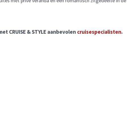
uites met privé veranda en een romantisch zitgedeelte in de
 met CRUISE & STYLE aanbevolen
cruisespecialisten
.