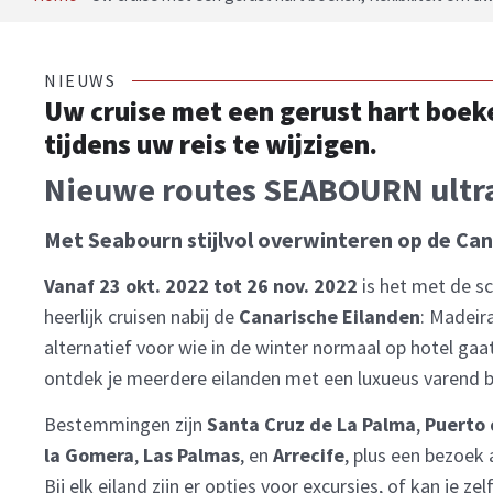
NIEUWS
Uw cruise met een gerust hart boeke
tijdens uw reis te wijzigen.
Nieuwe routes SEABOURN ultr
Met Seabourn stijlvol overwinteren op de Can
Vanaf 23 okt. 2022 tot 26 nov. 2022
is het met de s
heerlijk cruisen nabij de
Canarische Eilanden
: Madeir
alternatief voor wie in de winter normaal op hotel gaa
ontdek je meerdere eilanden met een luxueus varend b
Bestemmingen zijn
Santa Cruz de La Palma
,
Puerto 
la Gomera
,
Las Palmas
, en
Arrecife
, plus een bezoek
Bij elk eiland zijn er opties voor excursies, of kan je z