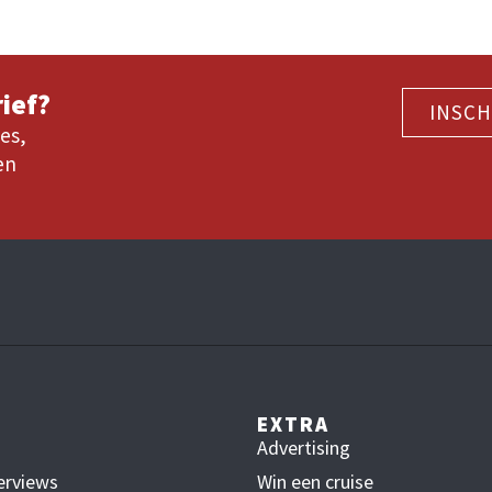
ief?
INSCH
es,
en
EXTRA
Advertising
erviews
Win een cruise