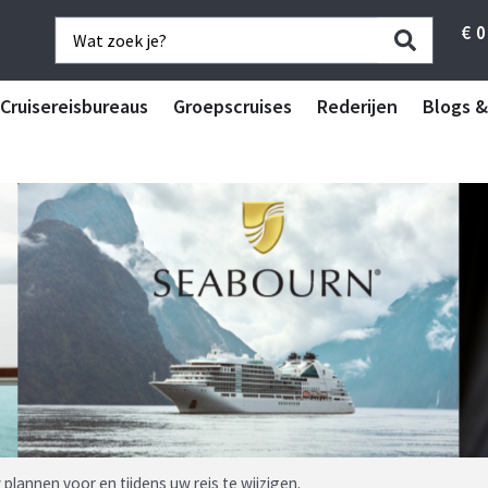
€
0
Cruisereisbureaus
Groepscruises
Rederijen
Blogs &
plannen voor en tijdens uw reis te wijzigen.