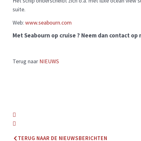
Het schip onderscheidt zich o.a. met luxe ocean view s
suite.
Web:
www.seabourn.com
Met Seabourn op cruise ? Neem dan contact op
Terug naar
NIEUWS
TERUG NAAR DE NIEUWSBERICHTEN