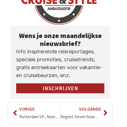
Wens je onze maandelijkse
nieuwsbrief?
Info inspirerende reisreportages,
speciale promoties, cruisetrends,
gratis entreekaarten voor vakantie-
en cruisebeurzen, enz.
INSCHRIJVEN
VORIGE
VOLGENDE
Rotterdam VII , Noorse fjorden en Baltic vanaf mei tot oktober 2022, keuze in 7 of 15-daagse cruise vanuit Amsterdam
Regent Seven Seas Cruises: ‘Grand Voyages’ 2024-2025