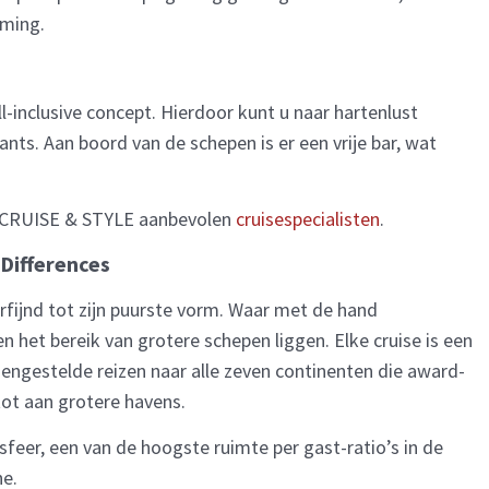
mming.
l-inclusive concept. Hierdoor kunt u naar hartenlust
rants. Aan boord van de schepen is er een vrije bar, wat
 CRUISE & STYLE aanbevolen
cruisespecialisten
.
 Differences
erfijnd tot zijn puurste vorm. Waar met de hand
n het bereik van grotere schepen liggen. Elke cruise is een
ngestelde reizen naar alle zeven continenten die award-
tot aan grotere havens.
feer, een van de hoogste ruimte per gast-ratio’s in de
he.