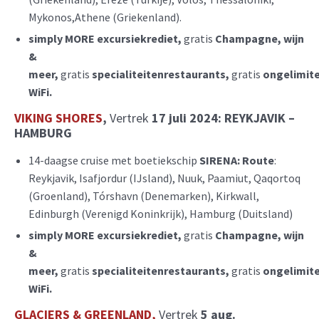
Mykonos,Athene (Griekenland).
simply MORE excursiekrediet,
gratis
Champagne, wijn
&
meer,
gratis
specialiteitenrestaurants,
gratis
ongelimit
WiFi.
VIKING SHORES
,
Vertrek
17 juli 2024: REYKJAVIK –
HAMBURG
14-daagse cruise met boetiekschip
SIRENA:
Route
:
Reykjavik, Isafjordur (IJsland), Nuuk, Paamiut, Qaqortoq
(Groenland), Tórshavn (Denemarken), Kirkwall,
Edinburgh (Verenigd Koninkrijk), Hamburg (Duitsland)
simply MORE excursiekrediet,
gratis
Champagne, wijn
&
meer,
gratis
specialiteitenrestaurants,
gratis
ongelimit
WiFi.
GLACIERS & GREENLAND,
Vertrek
5 aug.