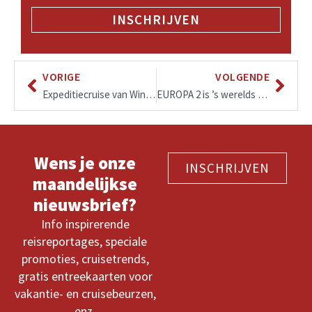
INSCHRIJVEN
VORIGE
VOLGENDE
Expeditiecruise van Windsor (Detroit) tot Milwaukee (Chicago)
EUROPA 2 is ’s werelds beste cruiseschip volgens de Berlitz Cruise Guide
Wens je onze
INSCHRIJVEN
maandelijkse
nieuwsbrief?
Info inspirerende
reisreportages, speciale
promoties, cruisetrends,
gratis entreekaarten voor
vakantie- en cruisebeurzen,
enz.