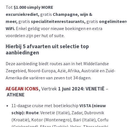
Tot
$1.000
simply MORE
excursiekrediet,
gratis
Champagne, wijn &
meer,
gratis
specialiteitenrestaurants,
gratis
ongelimiteer
WiFi.
Enkel geldig voor nieuwe boekingen en extra
voordelen zijn per hut of suite.
Hierbij 5 afvaarten uit selectie top
aanbiedingen
Deze aanbieding biedt routes aan in het Middellandse
Zeegebied, Noord-Europa, Azië, Afrika, Australië en Zuid-
Amerika die variëren van zeven tot 34 dagen.
AEGEAN ICONS
,
Vertrek
1 juni 2024:
VENETIË
–
ATHENE
11-daagse cruise met boetiekschip
VISTA (nieuw
schip):
Route
: Venetië (Italië), Zadar, Dubrovnik
(Kroatië), Kotor (Montenegro), Bari (Italië), Corfu
(Griekenland), Efeze (Turkije), Volos, Thessaloniki,