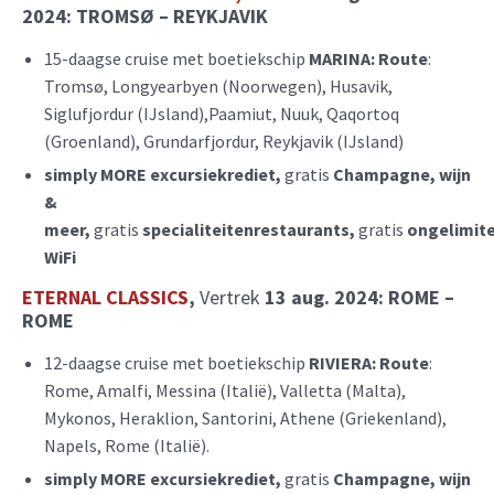
2024:
TROMSØ – REYKJAVIK
15-daagse cruise met boetiekschip
MARINA:
Route
:
Tromsø, Longyearbyen (Noorwegen), Husavik,
Siglufjordur (IJsland),Paamiut, Nuuk, Qaqortoq
(Groenland), Grundarfjordur, Reykjavik (IJsland)
simply MORE excursiekrediet,
gratis
Champagne, wijn
&
meer,
gratis
specialiteitenrestaurants,
gratis
ongelimit
WiFi
E
TERNAL CLASSICS
,
Vertrek
13 aug. 2024: ROME –
ROME
12-daagse cruise met boetiekschip
RIVIERA:
Route
:
Rome, Amalfi, Messina (Italië), Valletta (Malta),
Mykonos, Heraklion, Santorini, Athene (Griekenland),
Napels, Rome (Italië).
simply MORE excursiekrediet,
gratis
Champagne, wijn