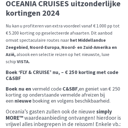
OCEANIA CRUISES
uitzonderlijke
kortingen 2024
Nu kan u profiteren van extra voordeel vanaf € 1.000 pp tot
€ 5.200 korting op geselecteerde afvaarten. Dit aanbod
omvat spectaculaire routes naar
het Middellandse
Zeegebied
,
Noord-Europa
,
Noord- en Zuid-Amerika en
Azië,
alsook een selectie reizen op het nieuwste, luxe
schip
VISTA.
Boek ‘FLY & CRUISE’ nu, – € 250 korting met code
C&SBF
Boek nu en
vermeld code
C&SBF
,en geniet van € 250
korting op onderstaande vermelde afreizen bij
een
nieuwe
boeking en volgens beschikbaarheid.
Oceania’s gasten zullen ook de nieuwe
simply
MORE™
waardeaanbieding ontvangen! hierdoor is
vrijwel alles inbegrepen in de reissom! Enkele vb.: