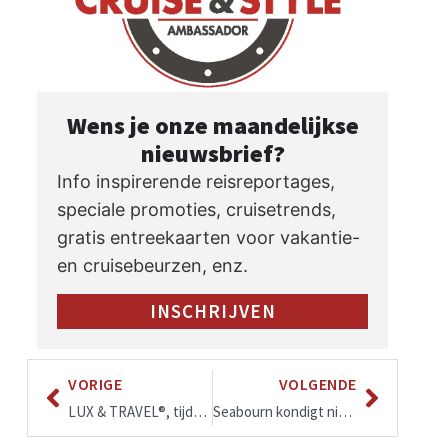
Wens je onze maandelijkse
nieuwsbrief?
Info inspirerende reisreportages,
speciale promoties, cruisetrends,
gratis entreekaarten voor vakantie-
en cruisebeurzen, enz.
INSCHRIJVEN
VORIGE
VOLGENDE
LUX & TRAVEL®, tijdschrift, bijzondere reizen
Seabourn kondigt nieuwe culinaire ervaring “Solis” aan.