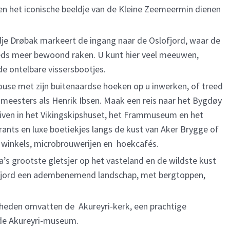
k en het iconische beeldje van de Kleine Zeemeermin dienen
dje Drøbak markeert de ingang naar de Oslofjord, waar de
eds meer bewoond raken. U kunt hier veel meeuwen,
de ontelbare vissersbootjes.
use met zijn buitenaardse hoeken op u inwerken, of treed
e meesters als Henrik Ibsen. Maak een reis naar het Bygdøy
uiven in het Vikingskipshuset, het Frammuseum en het
ants en luxe boetiekjes langs de kust van Aker Brygge of
ge winkels, microbrouwerijen en hoekcafés.
’s grootste gletsjer op het vasteland en de wildste kust
dfjord een adembenemend landschap, met bergtoppen,
gheden omvatten de Akureyri-kerk, een prachtige
ende Akureyri-museum.