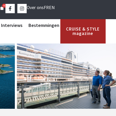
0
Over ons
FR
EN
 Interviews
Bestemmingen
CRUISE & STYLE
magazine