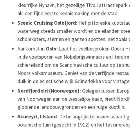
kleurrijke Nyhavn, het gezellige Tivoli attractiepar
als een fijne eerste kennismaking met de stad.
Scenic Cruising Oslofjord
: Het pittoreske kuststa
waterweg steeds smaller wordt en de eilanden ste
scholeksters, sternen en ganzen spotten, net zoals 
Aankomst in
Oslo:
Laat het veelbesproken Opera Ho
in de voetsporen van Nobelprijswinnaars en literair
schiereiland om de Scandinavische cultuur op te sn
Noors volksmuseum. Geniet van de verfijnde restaur
duik in de eclectische wijk Grünerløkka voor vinta
Nordfjordeid (Noorwegen):
Gelegen tussen Europa
van Noorwegen aan de westelijke kaap, biedt Nor
glooiende landbouwgronden en een ruige kustlijn.
Akureyri, IJsland
: De belangrijkste bezienswaardi
botanische tuin (gesticht in 1912) en het fasciner