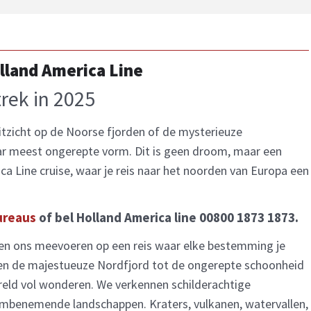
lland America Line
trek in 2025
itzicht op de Noorse fjorden of de mysterieuze
aar meest ongerepte vorm. Dit is geen droom, maar een
a Line cruise, waar je reis naar het noorden van Europa een
ureaus
of bel Holland America line 00800 1873 1873.
en ons meevoeren op een reis waar elke bestemming je
d en de majestueuze Nordfjord tot de ongerepte schoonheid
ereld vol wonderen. We verkennen schilderachtige
embenemende landschappen. Kraters, vulkanen, watervallen,