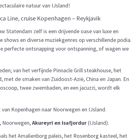
ctaculaire natuur van IJsland!
a Line, cruise Kopenhagen – Reykjavik
uw Statendam zelf is een drijvende oase van luxe en
shows en diverse muziekgenres op verschillende podia.
de perfecte ontsnapping voor ontspanning, of wagen we
den; van het verfijnde Pinnacle Grill steakhouse, het
nd, met de smaken van Zuidoost-Azië, China en Japan. En
bioscoop, twee zwembaden, en een jacuzzi, wordt elk
t van Kopenhagen naar Noorwegen en IJsland.
, Noorwegen,
Akureyri en Isafjordur
(IJsland).
als het Amalienborg paleis, het Rosenborg kasteel, het