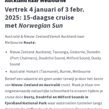
Auckland naar Melbourne
Vertrek 4 januari of 3 febr.
2025: 15-daagse cruise
met
Norwegian Sun
Australië & Nieuw-Zeeland:Vanuit Auckland naar
Melbourne
Route:
Nieuw Zeeland: Auckland, Tauranga, Gisborne, Dunedin
(Port Chalmers), Doubtful Sound, Milford Sound, Dusky
Sound
Australië: Hobart (Tasmanië), Burnie, Melbourne.
Beleef een vakantie als geen ander terwijl je door het beste
van
Nieuw-Zeeland en Australië
cruist. Maak je klaar om
ongeëvenaarde natuurlijke schoonheid te ervaren tijdens je
cruise door
Dusty, Doubtful en Milford Sounds in
Fjordland National Park
waar watervallen tuimelen langs
dramatische kliffen die uit de zee oprijzen. De spectaculaire