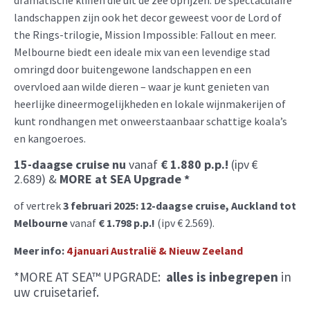
landschappen zijn ook het decor geweest voor de Lord of
the Rings-trilogie, Mission Impossible: Fallout en meer.
Melbourne biedt een ideale mix van een levendige stad
omringd door buitengewone landschappen en een
overvloed aan wilde dieren – waar je kunt genieten van
heerlijke dineermogelijkheden en lokale wijnmakerijen of
kunt rondhangen met onweerstaanbaar schattige koala’s
en kangoeroes.
15-daagse cruise nu
vanaf
€ 1.880 p.p.!
(ipv €
2.689) &
MORE at SEA Upgrade *
of vertrek
3 februari 2025:
12-daagse cruise, Auckland tot
Melbourne
vanaf
€ 1.798 p.p.!
(ipv
€ 2.569).
Meer info:
4 januari Australië & Nieuw Zeeland
*MORE AT SEA™ UPGRADE:
alles is inbegrepen
in
uw cruisetarief.