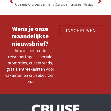
Oceania Cruises vernieuwt haar menu’s, regionale bereidingen van Frans en Spaans tot Cubaans en Polynesisch.
Caraïben cruises, Navigator of the Seas
Wens je onze
INSCHRIJVEN
maandelijkse
nieuwsbrief?
Info inspirerende
reisreportages, speciale
promoties, cruisetrends,
gratis entreekaarten voor
vakantie- en cruisebeurzen,
enz.