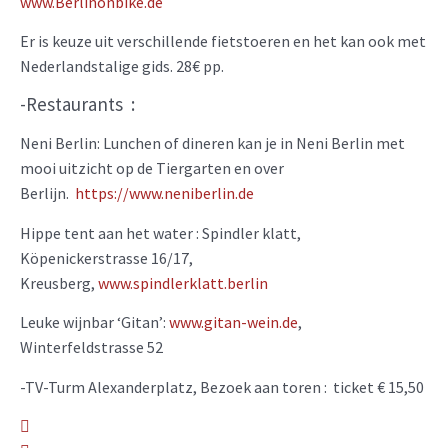
www.Berlinonbike.de
Er is keuze uit verschillende fietstoeren en het kan ook met
Nederlandstalige gids. 28€ pp.
-Restaurants :
Neni Berlin: Lunchen of dineren kan je in Neni Berlin met
mooi uitzicht op de Tiergarten en over
Berlijn.
https://www.neniberlin.de
Hippe tent aan het water : Spindler klatt,
Köpenickerstrasse 16/17,
Kreusberg,
www.spindlerklatt.berlin
Leuke wijnbar ‘Gitan’:
www.gitan-wein.de
,
Winterfeldstrasse 52
-TV-Turm Alexanderplatz, Bezoek aan toren : ticket € 15,50