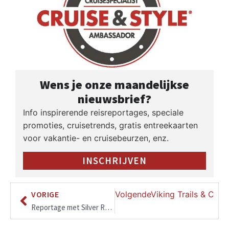
Wens je onze maandelijkse
nieuwsbrief?
Info inspirerende reisreportages, speciale
promoties, cruisetrends, gratis entreekaarten
voor vakantie- en cruisebeurzen, enz.
INSCHRIJVEN
VORIGE
Volgende
Viking Trails & Celt
Reportage met Silver Ray van SILVERSEA, vanuit Barcelona via de Franse en Italiaanse Rivièra naar Rome.