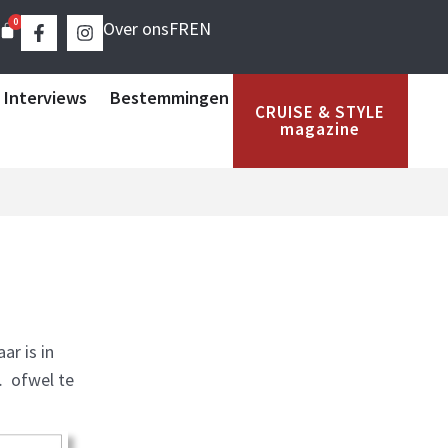
0
Over ons
FR
EN
 Interviews
Bestemmingen
CRUISE & STYLE
magazine
ar is in
… ofwel te