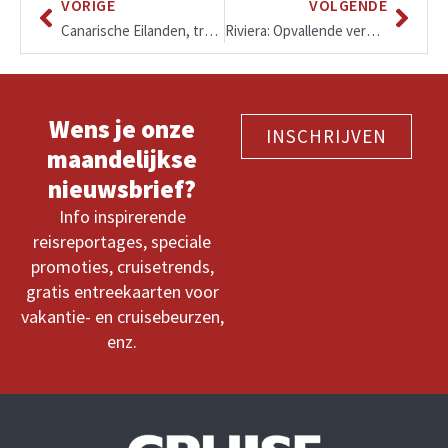
VORIGE
VOLGENDE
Canarische Eilanden, trans-Atlantische en Caraïben Cruises met NCL najaar 2022-voorjaar 2023
Riviera: Opvallende vernieuwingen en prachtige routes o.a. Japan 2024
Wens je onze
INSCHRIJVEN
maandelijkse
nieuwsbrief?
Info inspirerende
reisreportages, speciale
promoties, cruisetrends,
gratis entreekaarten voor
vakantie- en cruisebeurzen,
enz.