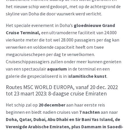
het nieuwe schip werd gedoopt, met op de achtergrond de
skyline van Doha die door vuurwerk werd verlicht.
Het speciale evenement in Doha’s
gloednieuwe Grand
Cruise Terminal,
een ultramoderne faciliteit van 24.000
vierkante meter die tot wel 28.000 passagiers per dag kan
verwerken en voldoende capaciteit heeft om twee
megacruiseschepen per dag te verwelkomen.
Cruiseschippassagiers zullen onder meer kunnen genieten
van een spectaculair
aquarium
in de terminal en een
galerie die gespecialiseerd is in i
slamitische kunst
.
Routes MSC WORLD EUROPA, vanaf 20 dec. 2022
tot 23 maart 2023: 8-daagse cruise Emiraten
Het schip zal op
20 december
aan haar eerste reis
beginnen en biedt nadien cruises van
7 nachten
aan naar
Doha, Qatar, Dubai, Abu Dhabi en Sir Bani Yas Island, de
Verenigde Arabische Emiraten, plus Dammam in Saoedi-