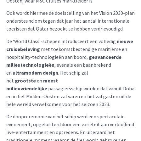
Oosten, waar MSC Cruises marktleider is.
Ook wordt hiermee de doelstelling van het Vision 2030-plan
ondersteund om tegen dat jaar het aantal internationale
toeristen dat Qatar bezoekt te hebben verdrievoudigd.
De ‘World Class’-schepen introduceert een volledig
nieuwe
cruisebeleving
met toekomstbestendige maritieme en
hospitality-technologieën aan boord,
geavanceerde
milieutechnologieën
, evenals een baanbrekend
en
ultramodern design
. Het schip zal
het
grootste
en
meest
milieuvriendelijke
passagiersschip worden dat vanuit Doha
en in het Midden-Oosten zal varen en het zal gasten uit de
hele wereld verwelkomen voor het seizoen 2023.
De doopceremonie van het schip werd een spectaculair
evenement, opgeluisterd door een variëteit aan verbluffend
live-entertainment en optredens. En uiteraard het
traditionele moment waarop de fles wordt gebroken en