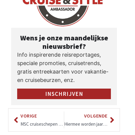
Wens je onze maandelijkse
nieuwsbrief?
Info inspirerende reisreportages,
speciale promoties, cruisetrends,
gratis entreekaarten voor vakantie-
en cruisebeurzen, enz.
INSCHRIJVEN
VORIGE
VOLGENDE
MSC cruiseschepen met een Yacht Club
Hiermee worden jaarlijks bijna zes miljoen flessen bespaard