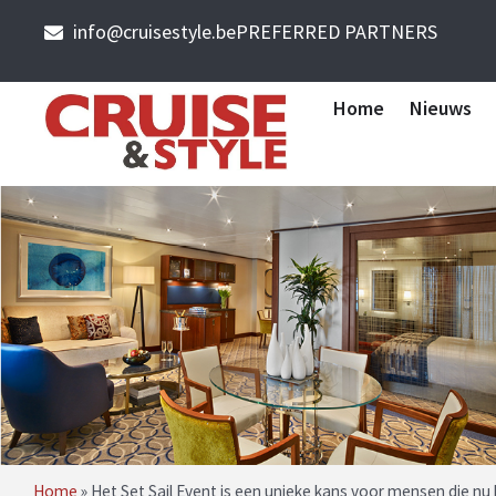
info@cruisestyle.be
PREFERRED PARTNERS
Home
Nieuws
Home
»
Het Set Sail Event is een unieke kans voor mensen die nu