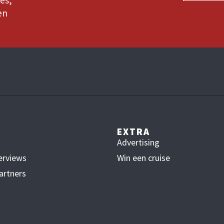
es,
en
EXTRA
Advertising
erviews
Win een cruise
artners