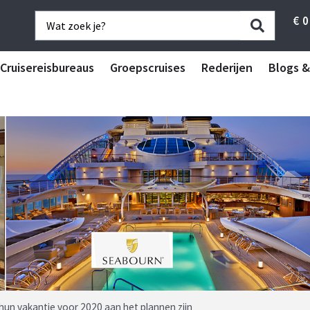
€
0
Cruisereisbureaus
Groepscruises
Rederijen
Blogs &
 hun vakantie voor 2020 aan het plannen zijn