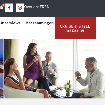
0
Over ons
FR
EN
 Interviews
Bestemmingen
CRUISE & STYLE
magazine