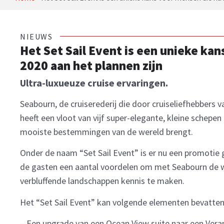
NIEUWS
Het Set Sail Event is een unieke ka
2020 aan het plannen zijn
Ultra-luxueuze cruise ervaringen.
Seabourn, de cruiserederij die door cruiseliefhebbers 
heeft een vloot van vijf super-elegante, kleine schepen me
mooiste bestemmingen van de wereld brengt.
Onder de naam “Set Sail Event” is er nu een promotie g
de gasten een aantal voordelen om met Seabourn de we
verbluffende landschappen kennis te maken.
Het “Set Sail Event” kan volgende elementen bevatten, 
– Een upgrade van een Ocean View suite naar een Vera