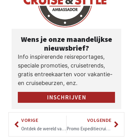
Wens je onze maandelijkse
nieuwsbrief?
Info inspirerende reisreportages,
speciale promoties, cruisetrends,
gratis entreekaarten voor vakantie-
en cruisebeurzen, enz.
INSCHRIJVEN
VORIGE
VOLGENDE
Ontdek de wereld van cruisen met CRUISE & STYLE 2025-2026, Editie 17
Promo Expeditiecruises Spitsbergen, IJsland, Groenland, Canada, Antarctica