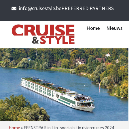
info@cruisestyle.be
PREFERRED PARTNERS
Home
Nieuws
Home
»
FEENSTRA Rijn Lijn, specialist in riviercruises 2024