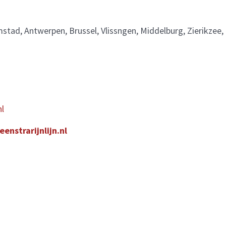
mstad, Antwerpen, Brussel, Vlissngen, Middelburg, Zierikzee,
nl
enstrarijnlijn.nl