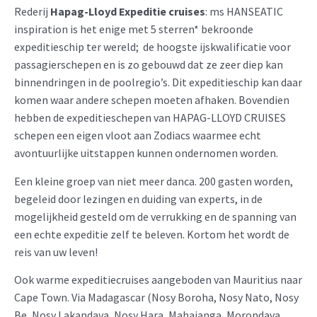
Rederij
Hapag-Lloyd Expeditie cruises
: ms HANSEATIC
inspiration is het enige met 5 sterren* bekroonde
expeditieschip ter wereld; de hoogste ijskwalificatie voor
passagierschepen en is zo gebouwd dat ze zeer diep kan
binnendringen in de poolregio’s. Dit expeditieschip kan daar
komen waar andere schepen moeten afhaken. Bovendien
hebben de expeditieschepen van HAPAG-LLOYD CRUISES
schepen een eigen vloot aan Zodiacs waarmee echt
avontuurlijke uitstappen kunnen ondernomen worden.
Een kleine groep van niet meer danca. 200 gasten worden,
begeleid door lezingen en duiding van experts, in de
mogelijkheid gesteld om de verrukking en de spanning van
een echte expeditie zelf te beleven. Kortom het wordt de
reis van uw leven!
Ook warme expeditiecruises aangeboden van Mauritius naar
Cape Town. Via Madagascar (Nosy Boroha, Nosy Nato, Nosy
Be, Nosy Lakandava, Nosy Hara, Mahajanga, Morondava,