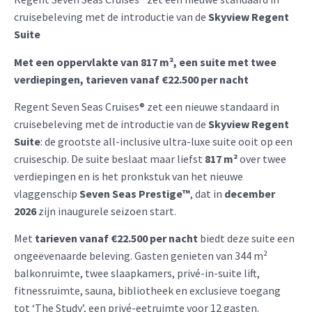
cruisebeleving met de introductie van de
Skyview Regent
Suite
Met een oppervlakte van 817 m², een suite met twee
verdiepingen, tarieven vanaf €22.500 per nacht
Regent Seven Seas Cruises® zet een nieuwe standaard in
cruisebeleving met de introductie van de
Skyview Regent
Suite
: de grootste all-inclusive ultra-luxe suite ooit op een
cruiseschip. De suite beslaat maar liefst
817 m²
over twee
verdiepingen en is het pronkstuk van het nieuwe
vlaggenschip
Seven Seas Prestige™
, dat in
december
2026
zijn inaugurele seizoen start.
Met
tarieven vanaf €22.500 per nacht
biedt deze suite een
ongeëvenaarde beleving. Gasten genieten van 344 m²
balkonruimte, twee slaapkamers, privé-in-suite lift,
fitnessruimte, sauna, bibliotheek en exclusieve toegang
tot ‘The Study’, een privé-eetruimte voor 12 gasten.