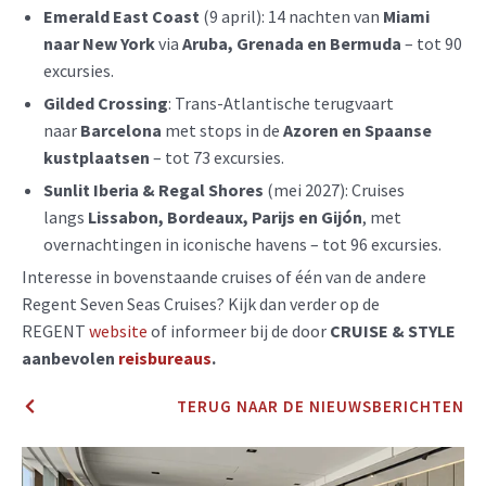
Emerald East Coast
(9 april): 14 nachten van
Miami
naar New York
via
Aruba, Grenada en Bermuda
– tot 90
excursies.
Gilded Crossing
: Trans-Atlantische terugvaart
naar
Barcelona
met stops in de
Azoren en Spaanse
kustplaatsen
– tot 73 excursies.
Sunlit Iberia & Regal Shores
(mei 2027): Cruises
langs
Lissabon, Bordeaux, Parijs en Gijón
, met
overnachtingen in iconische havens – tot 96 excursies.
Interesse in bovenstaande cruises of één van de andere
Regent Seven Seas Cruises? Kijk dan verder op de
REGENT
website
of informeer bij de door
CRUISE & STYLE
aanbevolen
reisbureaus
.
TERUG NAAR DE NIEUWSBERICHTEN