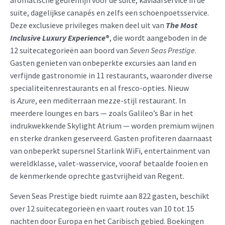
aromatische geurenlijn voor de suite, kaviaarservice in de
suite, dagelijkse canapés en zelfs een schoenpoetsservice.
Deze exclusieve privileges maken deel uit van
The Most
Inclusive Luxury Experience
®
, die wordt aangeboden in de
12 suitecategorieën aan boord van
Seven Seas Prestige
.
Gasten genieten van onbeperkte excursies aan land en
verfijnde gastronomie in 11 restaurants, waaronder diverse
specialiteitenrestaurants en al fresco-opties. Nieuw
is
Azure
, een mediterraan mezze-stijl restaurant. In
meerdere lounges en bars — zoals Galileo’s Bar in het
indrukwekkende Skylight Atrium — worden premium wijnen
en sterke dranken geserveerd. Gasten profiteren daarnaast
van onbeperkt supersnel Starlink WiFi, entertainment van
wereldklasse, valet-wasservice, vooraf betaalde fooien en
de kenmerkende oprechte gastvrijheid van Regent.
Seven Seas Prestige biedt ruimte aan 822 gasten, beschikt
over 12 suitecategorieën en vaart routes van 10 tot 15
nachten door Europa en het Caribisch gebied. Boekingen