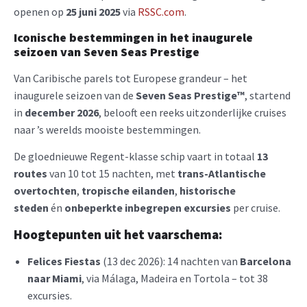
openen op
25 juni 2025
via
RSSC.com
.
Iconische bestemmingen in het inaugurele
seizoen van Seven Seas Prestige
Van Caribische parels tot Europese grandeur – het
inaugurele seizoen van de
Seven Seas Prestige™
, startend
in
december 2026
, belooft een reeks uitzonderlijke cruises
naar ’s werelds mooiste bestemmingen.
De gloednieuwe Regent-klasse schip vaart in totaal
13
routes
van 10 tot 15 nachten, met
trans-Atlantische
overtochten
,
tropische eilanden
,
historische
steden
én
onbeperkte inbegrepen excursies
per cruise.
Hoogtepunten uit het vaarschema:
Felices Fiestas
(13 dec 2026): 14 nachten van
Barcelona
naar Miami
, via Málaga, Madeira en Tortola – tot 38
excursies.