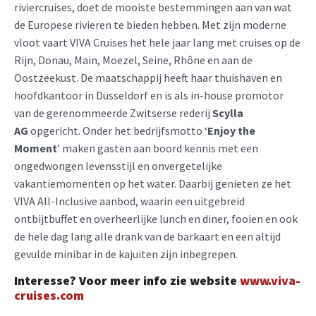
riviercruises, doet de mooiste bestemmingen aan van wat
de Europese rivieren te bieden hebben. Met zijn moderne
vloot vaart VIVA Cruises het hele jaar lang met cruises op de
Rijn, Donau, Main, Moezel, Seine, Rhône en aan de
Oostzeekust. De maatschappij heeft haar thuishaven en
hoofdkantoor in Düsseldorf en is als in-house promotor
van de gerenommeerde Zwitserse rederij
Scylla
AG
opgericht. Onder het bedrijfsmotto ‘
Enjoy the
Moment
’ maken gasten aan boord kennis met een
ongedwongen levensstijl en onvergetelijke
vakantiemomenten op het water. Daarbij genieten ze het
VIVA All-Inclusive aanbod, waarin een uitgebreid
ontbijtbuffet en overheerlijke lunch en diner, fooien en ook
de hele dag lang alle drank van de barkaart en een altijd
gevulde minibar in de kajuiten zijn inbegrepen.
Interesse? Voor meer info zie website
www.viva-
cruises.com