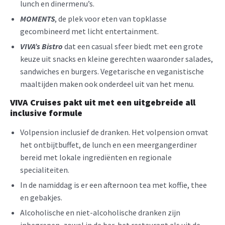
lunch en dinermenu’s.
MOMENTS
, de plek voor eten van topklasse
gecombineerd met licht entertainment.
VIVA’s Bistro
dat een casual sfeer biedt met een grote
keuze uit snacks en kleine gerechten waaronder salades,
sandwiches en burgers. Vegetarische en veganistische
maaltijden maken ook onderdeel uit van het menu.
VIVA Cruises pakt uit met een uitgebreide all
inclusive formule
Volpension inclusief de dranken. Het volpension omvat
het ontbijtbuffet, de lunch en een meergangerdiner
bereid met lokale ingrediënten en regionale
specialiteiten.
In de namiddag is er een afternoon tea met koffie, thee
en gebakjes.
Alcoholische en niet-alcoholische dranken zijn
inbegrepen, zowel in de bar, het restaurant als uit de