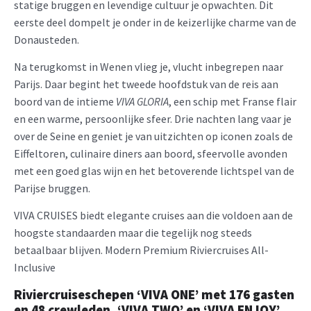
statige bruggen en levendige cultuur je opwachten. Dit
eerste deel dompelt je onder in de keizerlijke charme van de
Donausteden.
Na terugkomst in Wenen vlieg je, vlucht inbegrepen naar
Parijs. Daar begint het tweede hoofdstuk van de reis aan
boord van de intieme
VIVA GLORIA
, een schip met Franse flair
en een warme, persoonlijke sfeer. Drie nachten lang vaar je
over de Seine en geniet je van uitzichten op iconen zoals de
Eiffeltoren, culinaire diners aan boord, sfeervolle avonden
met een goed glas wijn en het betoverende lichtspel van de
Parijse bruggen.
VIVA CRUISES biedt elegante cruises aan die voldoen aan de
hoogste standaarden maar die tegelijk nog steeds
betaalbaar blijven. Modern Premium Riviercruises All-
Inclusive
Riviercruiseschepen ‘VIVA ONE’ met 176 gasten
en 48 crewleden, ‘VIVA TWO’ en ‘VIVA ENJOY’