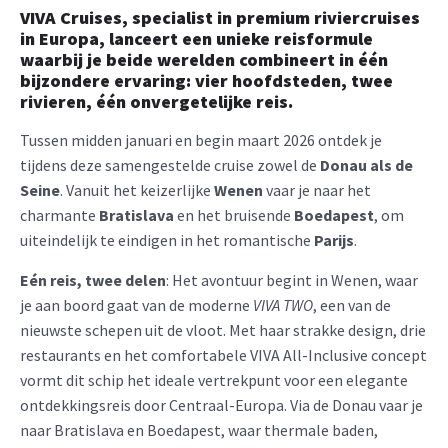
VIVA Cruises, specialist in premium riviercruises
in Europa, lanceert een unieke reisformule
waarbij je beide werelden combineert in één
bijzondere ervaring: vier hoofdsteden, twee
rivieren, één onvergetelijke reis.
Tussen midden januari en begin maart 2026 ontdek je
tijdens deze samengestelde cruise zowel de
Donau als de
Seine
. Vanuit het keizerlijke
Wenen
vaar je naar het
charmante
Bratislava
en het bruisende
Boedapest
, om
uiteindelijk te eindigen in het romantische
Parijs
.
Eén reis, twee delen
: Het avontuur begint in Wenen, waar
je aan boord gaat van de moderne
VIVA TWO
, een van de
nieuwste schepen uit de vloot. Met haar strakke design, drie
restaurants en het comfortabele VIVA All-Inclusive concept
vormt dit schip het ideale vertrekpunt voor een elegante
ontdekkingsreis door Centraal-Europa. Via de Donau vaar je
naar Bratislava en Boedapest, waar thermale baden,