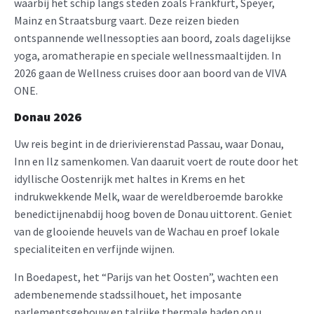
waarbij het schip langs steden zoals Frankfurt, Speyer,
Mainz en Straatsburg vaart. Deze reizen bieden
ontspannende wellnessopties aan boord, zoals dagelijkse
yoga, aromatherapie en speciale wellnessmaaltijden. In
2026 gaan de Wellness cruises door aan boord van de VIVA
ONE.
Donau 2026
Uw reis begint in de drierivierenstad Passau, waar Donau,
Inn en Ilz samenkomen. Van daaruit voert de route door het
idyllische Oostenrijk met haltes in Krems en het
indrukwekkende Melk, waar de wereldberoemde barokke
benedictijnenabdij hoog boven de Donau uittorent. Geniet
van de glooiende heuvels van de Wachau en proef lokale
specialiteiten en verfijnde wijnen.
In Boedapest, het “Parijs van het Oosten”, wachten een
adembenemende stadssilhouet, het imposante
parlementsgebouw en talrijke thermale baden op u.