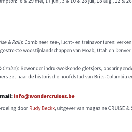
hampton
:
8 & 29 mei, 17 juni, 3 & 10 & 28 juli, 18 aug., 12 & 26
uise & Rail
): Combineer zee-, lucht- en treinavonturen: verken
itgestrekte woestijnlandschappen van Moab, Utah en Denver 
& Cruise
): Bewonder indrukwekkende gletsjers, opspringend
oers zet naar de historische hoofdstad van Brits-Columbia e
-mail:
info@wondercruises.be
ordeling door
Rudy Beckx
, uitgever van magazine CRUISE & 