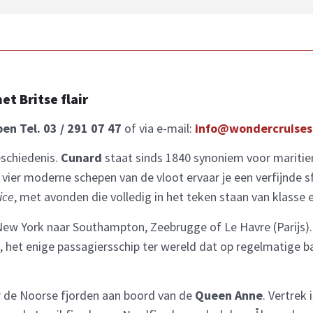
t Britse flair
en Tel. 03 / 291 07 47
of via e-mail:
info@wondercruises
eschiedenis.
Cunard
staat sinds 1840 synoniem voor mariti
e vier moderne schepen van de vloot ervaar je een verfijnde s
ice
, met avonden die volledig in het teken staan van klasse
 New York naar Southampton, Zeebrugge of Le Havre (Parijs)
, het enige passagiersschip ter wereld dat op regelmatige b
r de Noorse fjorden aan boord van de
Queen Anne
. Vertrek 