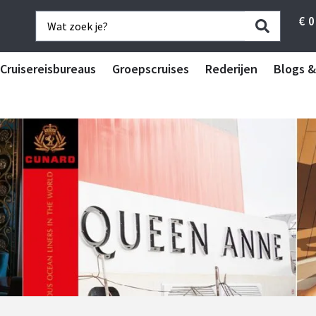
€
0
Cruisereisbureaus
Groepscruises
Rederijen
Blogs &