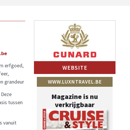
.be
em erfgoed,
WEBSITE
feer,
 en grandeur
WWW.LUXNTRAVEL.BE
. Deze
Magazine is nu
asis tussen
verkrijgbaar
is vanuit