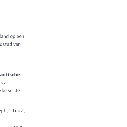
sland op een
fdstad van
lantische
s al
klasse. Je
ept., 10 nov.,