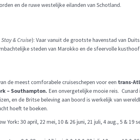
orden en de ruwe westelijke eilanden van Schotland.
, Stay & Cruise
): Vaar vanuit de grootste havenstad van Duit
mbachtelijke steden van Marokko en de sfeervolle kusthoo
 van de meest comforabele cruiseschepen voor een
trans-At
ork – Southampton.
Een onvergetelijke mooie reis. Cunard i
zen, en de Britse beleving aan boord is werkelijk van wereld
ucht hoeft te boeken.
ew York
:
30 april, 22 mei, 10 & 26 juni, 21 juli, 4 aug., 5 & 19 s