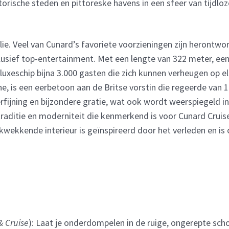
orische steden en pittoreske havens in een sfeer van tijdloz
e. Veel van Cunard’s favoriete voorzieningen zijn herontwo
ief top-entertainment. Met een lengte van 322 meter, een
uxeschip bijna 3.000 gasten die zich kunnen verheugen op e
nne, is een eerbetoon aan de Britse vorstin die regeerde van 
rfijning en bijzondere gratie, wat ook wordt weerspiegeld in
l, traditie en moderniteit die kenmerkend is voor Cunard Cruis
kwekkende interieur is geïnspireerd door het verleden en i
 & Cruise
): Laat je onderdompelen in de ruige, ongerepte sch