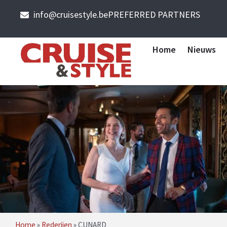
info@cruisestyle.be
PREFERRED PARTNERS
Home
Nieuws
Home
»
Rederijen
»
CUNARD