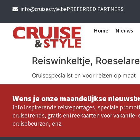
info@cruisestyle.be
PREFERRED PARTNERS
Home
Nieuws
Reiswinkeltje, Roeselar
Cruisespecialist en voor reizen op maat
Wens je onze maandelijkse nieuwsbr
Info inspirerende reisreportages, speciale promoti
cruisetrends, gratis entreekaarten voor vakantie- 
cruisebeurzen, enz.