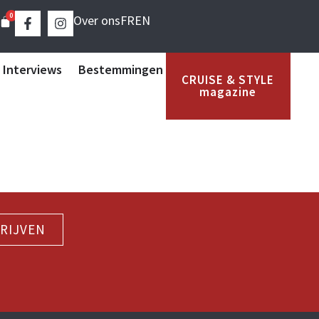
0
Over ons
FR
EN
 Interviews
Bestemmingen
CRUISE & STYLE
magazine
RIJVEN