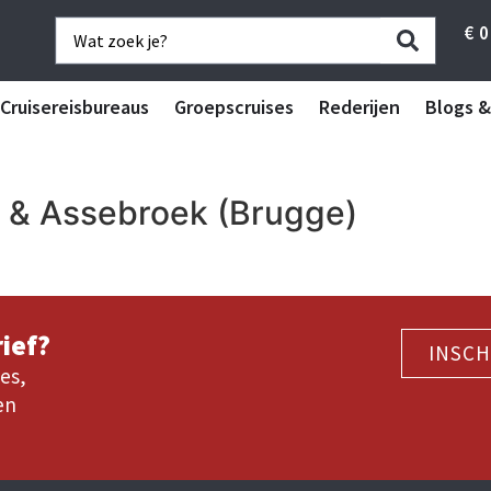
€
0
Cruisereisbureaus
Groepscruises
Rederijen
Blogs &
e & Assebroek (Brugge)
ief?
INSCH
es,
en