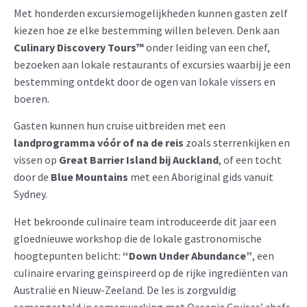
Met honderden excursiemogelijkheden kunnen gasten zelf
kiezen hoe ze elke bestemming willen beleven. Denk aan
Culinary Discovery Tours™
onder leiding van een chef,
bezoeken aan lokale restaurants of excursies waarbij je een
bestemming ontdekt door de ogen van lokale vissers en
boeren.
Gasten kunnen hun cruise uitbreiden met een
landprogramma vóór of na de reis
zoals sterrenkijken en
vissen op
Great Barrier Island bij Auckland
, of een tocht
door de
Blue Mountains
met een Aboriginal gids vanuit
Sydney.
Het bekroonde culinaire team introduceerde dit jaar een
gloednieuwe workshop die de lokale gastronomische
hoogtepunten belicht:
“Down Under Abundance”
, een
culinaire ervaring geïnspireerd op de rijke ingrediënten van
Australië en Nieuw-Zeeland. De les is zorgvuldig
samengesteld in samenwerking met Oceania Cruises’ chefs