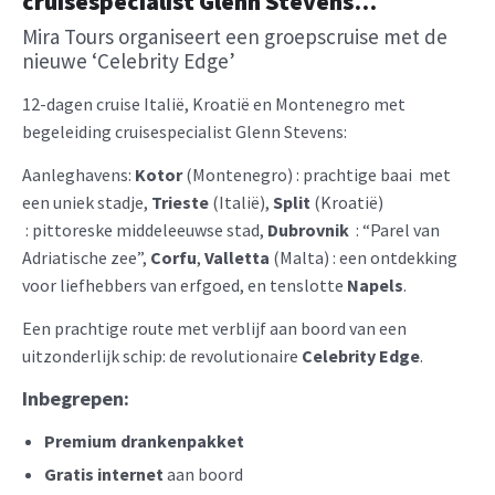
cruisespecialist Glenn Stevens…
Mira Tours organiseert een groepscruise met de
nieuwe ‘Celebrity Edge’
12-dagen cruise Italië, Kroatië en Montenegro met
begeleiding cruisespecialist Glenn Stevens:
Aanleghavens:
Kotor
(Montenegro) : prachtige baai met
een uniek stadje,
Trieste
(Italië),
Split
(Kroatië)
: pittoreske middeleeuwse stad,
Dubrovnik
: “Parel van
Adriatische zee”,
Corfu
,
Valletta
(Malta) : een ontdekking
voor liefhebbers van erfgoed, en tenslotte
Napels
.
Een prachtige route met verblijf aan boord van een
uitzonderlijk schip: de revolutionaire
Celebrity Edge
.
Inbegrepen:
Premium drankenpakket
Gratis internet
aan boord