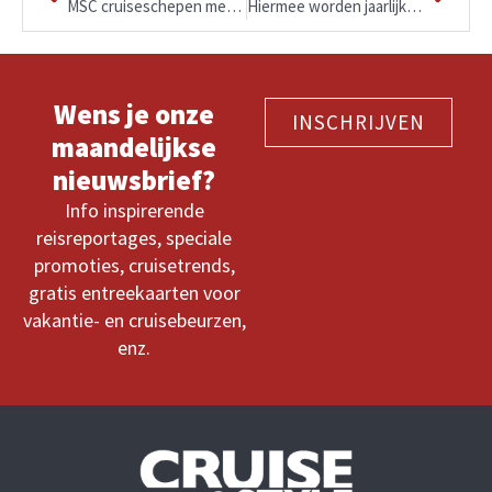
MSC cruiseschepen met een Yacht Club
Hiermee worden jaarlijks bijna zes miljoen flessen bespaard
Wens je onze
INSCHRIJVEN
maandelijkse
nieuwsbrief?
Info inspirerende
reisreportages, speciale
promoties, cruisetrends,
gratis entreekaarten voor
vakantie- en cruisebeurzen,
enz.